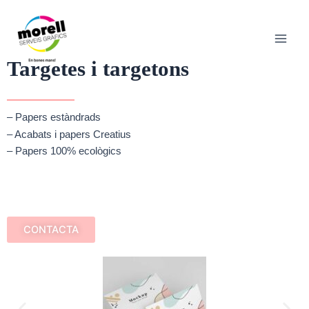
Vés
Main
al
Men
contingut
Targetes i targetons
– Papers estàndrads
– Acabats i papers Creatius
– Papers 100% ecològics
CONTACTA