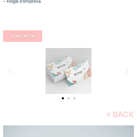
– Regal d’empresa
CONTACTA
< BACK