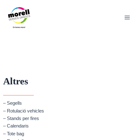
Vés
Main
al
Men
contingut
Altres
– Segells
– Rotulació vehicles
– Stands per fires
– Calendaris
– Tote bag